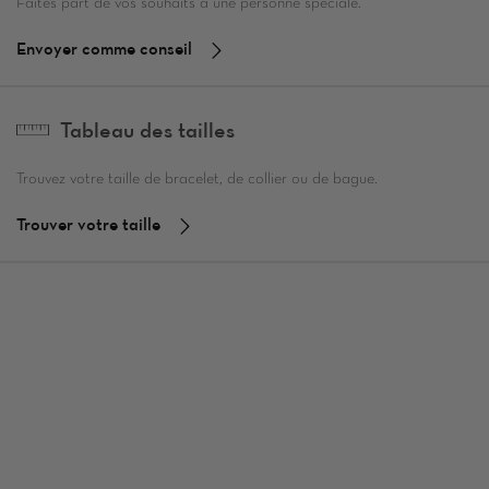
Faites part de vos souhaits à une personne spéciale.
Envoyer comme conseil
Tableau des tailles
Trouvez votre taille de bracelet, de collier ou de bague.
Trouver votre taille