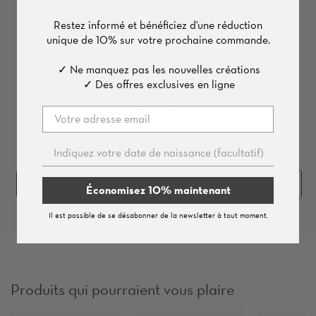
Autres produits de cette série
Restez informé et bénéficiez d'une
réduction
unique de
10%
sur votre prochaine commande.
✓ Ne manquez pas les nouvelles créations
✓ Des offres exclusives en ligne
Acheter l'ensemble (
2
pièces, 114 €)
Économisez 10% maintenant
Il est possible de se désabonner de la newsletter à tout moment.
Produits qui pourraient vous plaire