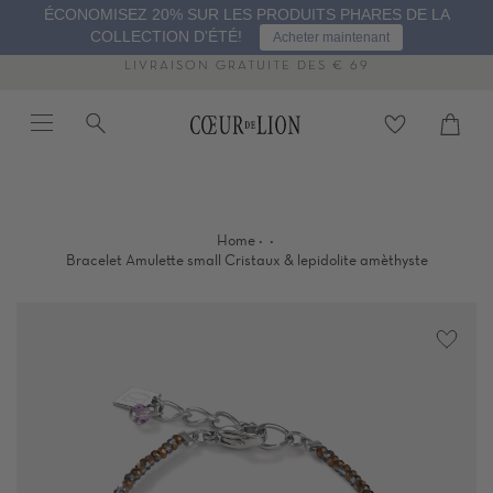
Passer
ÉCONOMISEZ 20% SUR LES PRODUITS PHARES DE LA
au
COLLECTION D'ÉTÉ!
Acheter maintenant
contenu
de
LIVRAISON GRATUITE DÈS € 69
la
Menu
Recherche
Panier
page
Proc
·
·
Home
Bracelet Amulette small Cristaux & lepidolite amèthyste