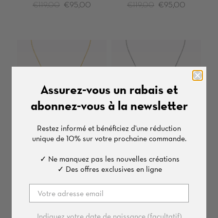
€119,00
€95,00
€119,00
€95,00
Assurez-vous un rabais et
abonnez-vous à la newsletter
Restez informé et bénéficiez d'une
réduction
unique de
10%
sur votre prochaine commande.
COLLIER
COLLIER
✓ Ne manquez pas les nouvelles créations
Zirconia & Acier
Zirconia & Acier
✓ Des offres exclusives en ligne
€79,00
€69,00