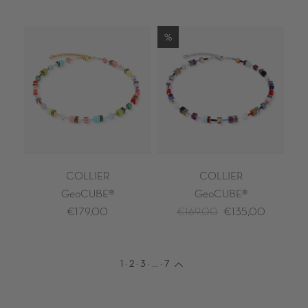
%
COLLIER
COLLIER
GeoCUBE®
GeoCUBE®
€179,00
€169,00
€135,00
1
·
2
·
3
·
…
·
7