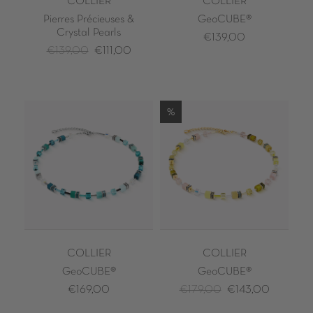
COLLIER
COLLIER
Pierres Précieuses &
GeoCUBE®
Crystal Pearls
€139,00
€139,00
€111,00
%
COLLIER
COLLIER
GeoCUBE®
GeoCUBE®
€169,00
€179,00
€143,00