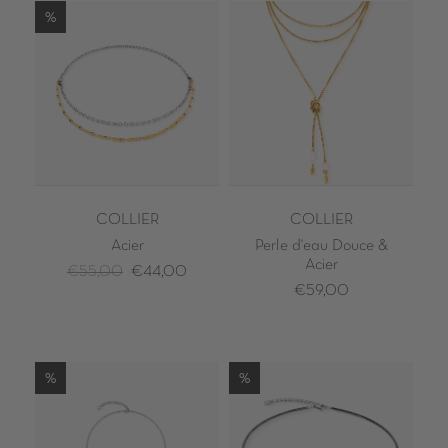
%
COLLIER
COLLIER
Acier
Perle d'eau Douce &
Acier
€55,00
€44,00
€59,00
%
%