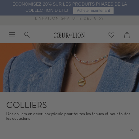
Passer
ÉCONOMISEZ 20% SUR LES PRODUITS PHARES DE LA
au
COLLECTION D'ÉTÉ!
Acheter maintenant
contenu
de
LIVRAISON GRATUITE DÈS € 69
la
Menu
Recherche
Panier
page
Proc
COLLIERS
Des colliers en acier inoxydable pour toutes les tenues et pour toutes
les occasions