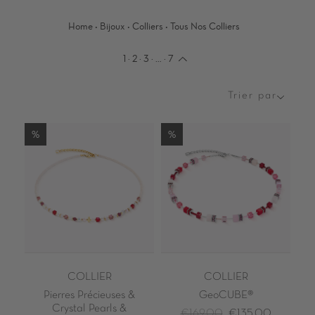
·
·
·
Home
Bijoux
Colliers
Tous Nos Colliers
1
·
2
·
3
·
…
·
7
Trier par
Trier
par
%
%
COLLIER
COLLIER
Pierres Précieuses &
GeoCUBE®
Crystal Pearls &
€169,00
€135,00