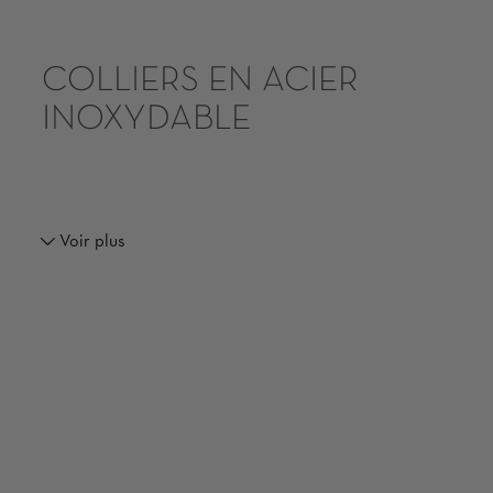
COLLIERS EN ACIER
INOXYDABLE
Voir plus
NOS COLLIERS UNIQUES EN
ACIER INOXYDABLE POUR
FEMMES
collier de
Élégant, filigrane, extravagant ou multicolore : chaque
COEUR DE LION
vient souligner la personnalité individuelle de
matériaux
la femme qui le porte. Nos créations sont réalisées en
d’excellente qualité
tels que l’acier inoxydable, des cristaux, des
formes
pierres véritables ou des perles et arborent des