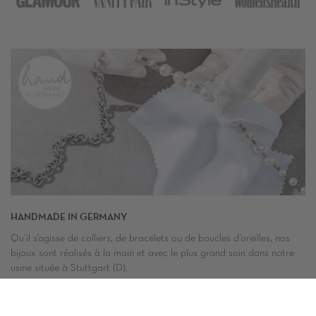
HANDMADE IN GERMANY
Qu’il s’agisse de colliers, de bracelets ou de boucles d’oreilles, nos
bijoux sont réalisés à la main et avec le plus grand soin dans notre
usine située à Stuttgart (D).