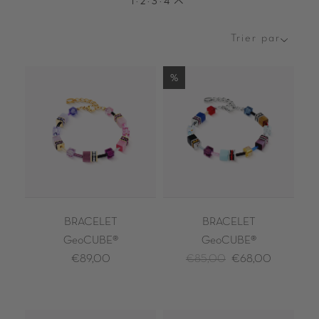
1
·
2
·
3
·
4
Trier par
Trier
par
%
BRACELET
BRACELET
GeoCUBE®
GeoCUBE®
€89,00
€85,00
€68,00