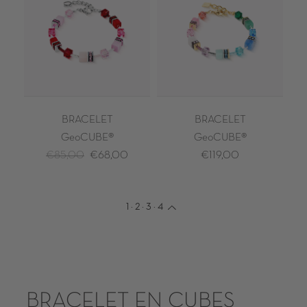
BRACELET
BRACELET
GeoCUBE®
GeoCUBE®
€85,00
€68,00
€119,00
1
·
2
·
3
·
4
BRACELET EN CUBES