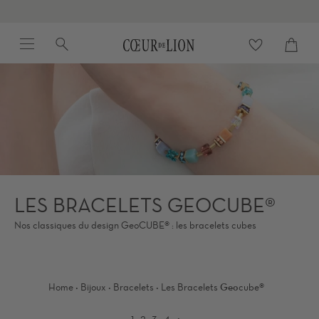
Passer
au
Menu
Recherche
contenu
Panier
Proc
de
la
page
LES BRACELETS GEOCUBE®
Nos classiques du design GeoCUBE® : les bracelets cubes
·
·
·
Home
Bijoux
Bracelets
Les Bracelets
Geo
Cube®