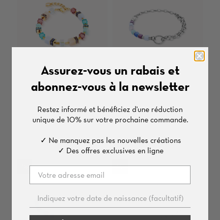
Assurez-vous un rabais et
abonnez-vous à la newsletter
BRACELET
BRACELET
GeoCUBE®
Pierres Précieuses &
Restez informé et bénéficiez d'une
réduction
Acier
€119,00
unique de
10%
sur votre prochaine commande.
€85,00
€68,00
✓ Ne manquez pas les nouvelles créations
✓ Des offres exclusives en ligne
%
%