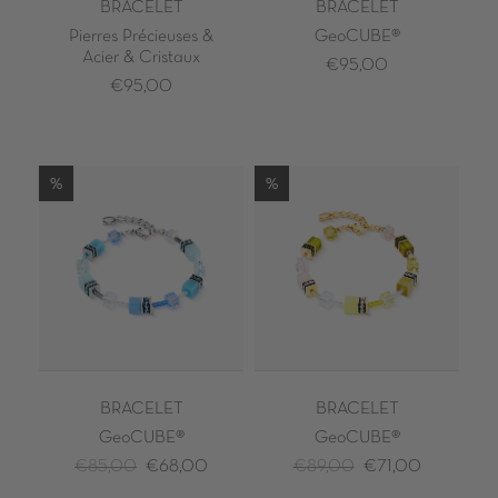
BRACELET
BRACELET
Pierres Précieuses &
GeoCUBE®
Acier & Cristaux
€95,00
€95,00
%
%
BRACELET
BRACELET
GeoCUBE®
GeoCUBE®
€85,00
€68,00
€89,00
€71,00