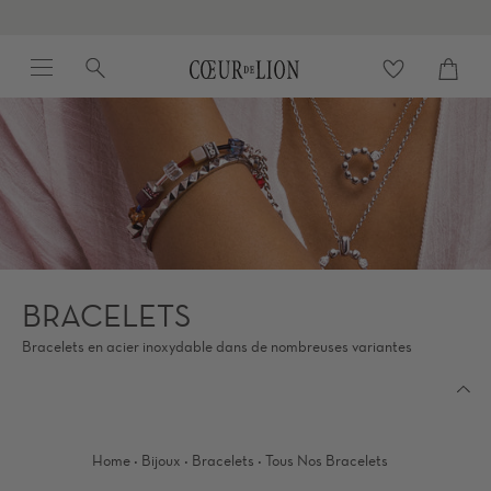
Passer
au
Menu
Recherche
contenu
Panier
Proc
de
la
page
BRACELETS
Bracelets en acier inoxydable dans de nombreuses variantes
·
·
·
Home
Bijoux
Bracelets
Tous Nos Bracelets