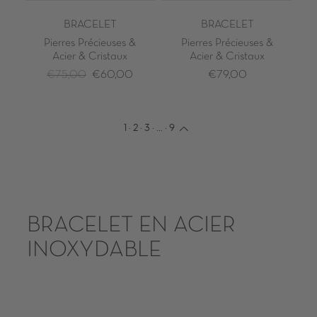
BRACELET
BRACELET
Pierres Précieuses &
Pierres Précieuses &
Acier & Cristaux
Acier & Cristaux
€75,00
€60,00
€79,00
1
·
2
·
3
·
…
·
9
BRACELET EN ACIER
INOXYDABLE