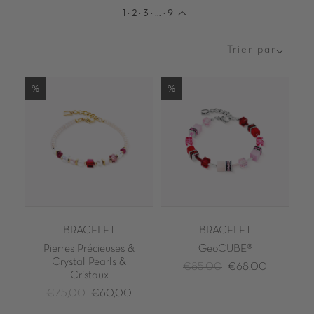
1
·
2
·
3
·
…
·
9
Trier par
Trier
par
%
%
BRACELET
BRACELET
Pierres Précieuses &
GeoCUBE®
Crystal Pearls &
€85,00
€68,00
Cristaux
€75,00
€60,00