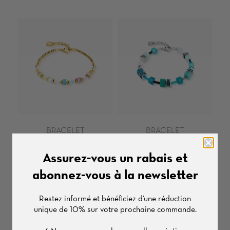
BRACELET
BRACELET
GeoCUBE®
GeoCUBE®
Assurez-vous un rabais et
€75,00
€85,00
abonnez-vous à la newsletter
Restez informé et bénéficiez d'une
réduction
unique de
10%
sur votre prochaine commande.