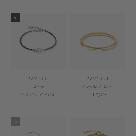
%
BRACELET
BRACELET
Acier
Zirconia & Acier
€69,00
€55,00
€119,00
%