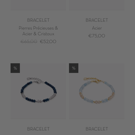
BRACELET
BRACELET
Pierres Précieuses &
Acier
Acier & Cristaux
€75,00
€65,00
€52,00
%
%
BRACELET
BRACELET