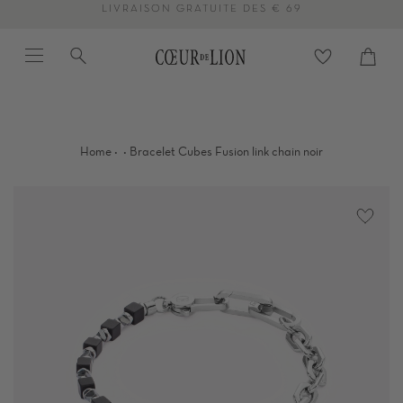
Passer
LIVRAISON GRATUITE DÈS € 69
au
Menu
Recherche
contenu
Panier
Proc
de
la
page
·
·
Home
Bracelet Cubes Fusion link chain noir