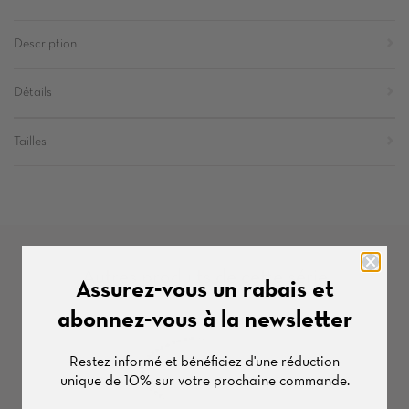
Description
Détails
Tailles
Autres produits de cette série
Assurez-vous un rabais et
abonnez-vous à la newsletter
Restez informé et bénéficiez d'une
réduction
unique de
10%
sur votre prochaine commande.