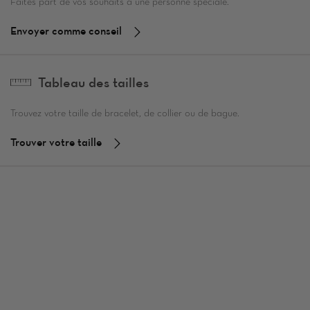
Faites part de vos souhaits à une personne spéciale.
Envoyer comme conseil
Tableau des tailles
Trouvez votre taille de bracelet, de collier ou de bague.
Trouver votre taille