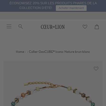
Passer
ÉCONOMISEZ 20% SUR LES PRODUITS PHARES DE LA
au
COLLECTION D'ÉTÉ!
Acheter maintenant
contenu
de
la
Menu
Recherche
Panier
page
Proc
·
·
Home
Collier GeoCUBE® Iconic Nature brun-blanc