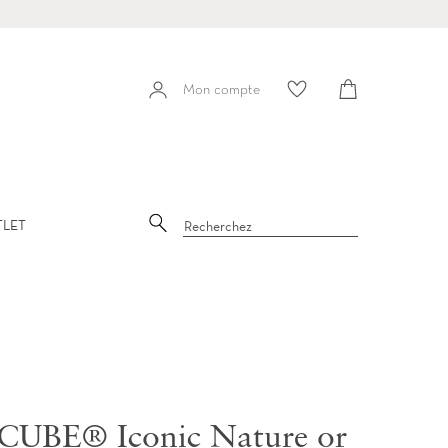
Panier
Mon compte
Mon
compte
Recherche
TLET
oCUBE® Iconic Nature or