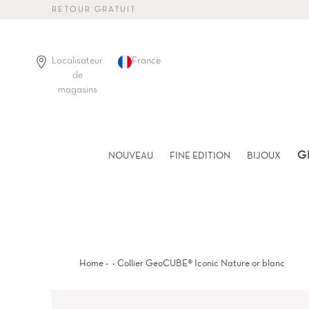
Passer
RETOUR GRATUIT
au
contenu
de
la
Localisateur
France
page
de
magasins
G
NOUVEAU
FINE EDITION
BIJOUX
·
·
Home
Collier GeoCUBE® Iconic Nature or blanc