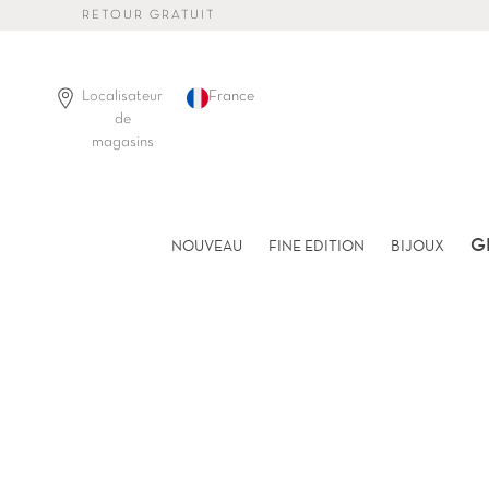
Passer
RETOUR GRATUIT
au
contenu
de
la
Localisateur
France
page
de
magasins
G
NOUVEAU
FINE EDITION
BIJOUX