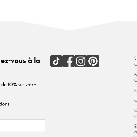
TikTok
Facebook
Instagram
Pinterest
ez-vous à la
S
C
B
C
e de 10%
sur votre
F
C
ions.
C
d
E