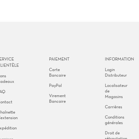
ERVICE
PAIEMENT
INFORMATION
LIENTÈLE
Carte
Login
Bancaire
Distributeur
ons
adeaux
PayPal
Localisateur
de
AQ
Virement
Magasins
Bancaire
ontact
Carrières
haînette
Conditions
’extension
générales
xpédition
Droit de
&
rétractation