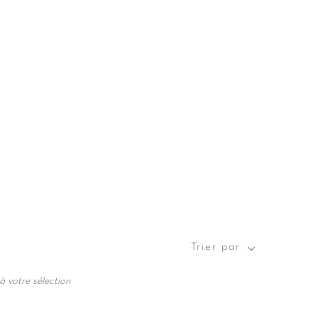
Trier par
Trier
par
à votre sélection