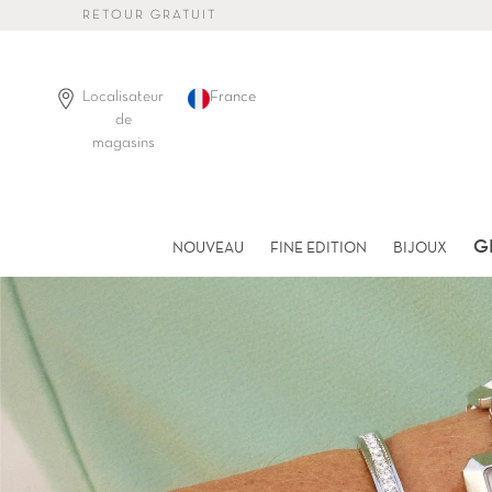
Passer
RETOUR GRATUIT
au
contenu
de
la
Localisateur
France
page
de
magasins
G
NOUVEAU
FINE EDITION
BIJOUX