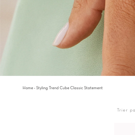
·
Home
Styling Trend Cube Classic Statement
Trier p
Trier
par