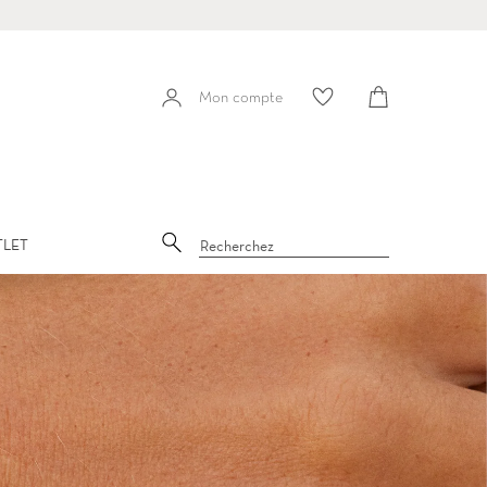
Panier
Mon compte
Mon
compte
Recherche
TLET