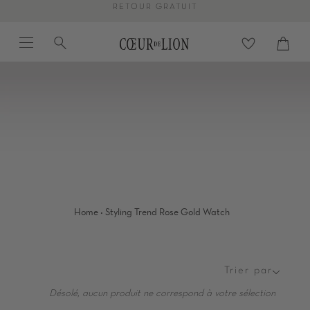
Passer
RETOUR GRATUIT
au
Menu
Recherche
contenu
Panier
Proc
de
la
page
·
Home
Styling Trend Rose Gold Watch
Trier par
Trier
par
Désolé, aucun produit ne correspond à votre sélection