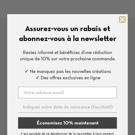
Assurez-vous un rabais et
abonnez-vous à la newsletter
TikTok
Facebook
Instagram
Pinterest
Restez informé et bénéficiez d'une
réduction
unique de
10%
sur votre prochaine commande.
Assurez-vous un rabais et
✓ Ne manquez pas les nouvelles créations
✓ Des offres exclusives en ligne
abonnez-vous à la newsletter
Restez informé et bénéficiez d'une
réduction unique de
10%
sur votre prochaine commande.
✓ Ne manquez pas les nouvelles créations.
✓ Des offres exclusives en ligne
Économisez 10% maintenant
Il est possible de se désabonner de la newsletter à tout moment.