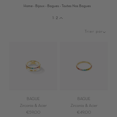
·
·
·
Home
Bijoux
Bagues
Toutes Nos Bagues
1
·
2
Trier par
Trier
par
BAGUE
BAGUE
Zirconia & Acier
Zirconia & Acier
€59,00
€49,00