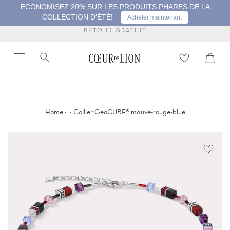
Passer
ÉCONOMISEZ 20% SUR LES PRODUITS PHARES DE LA
au
COLLECTION D'ÉTÉ!
Acheter maintenant
contenu
de
RETOUR GRATUIT
la
Menu
Recherche
Panier
page
Proc
·
·
Home
Collier GeoCUBE® mauve-rouge-blue