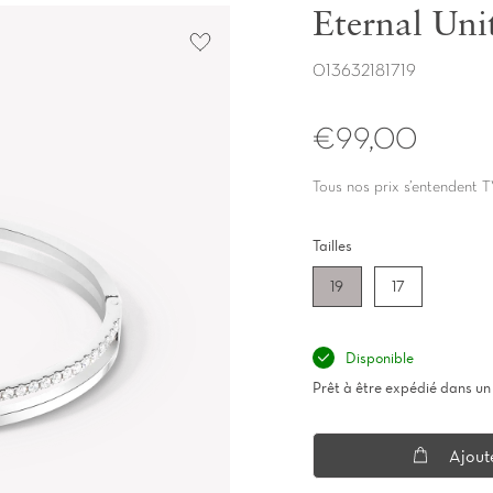
Eternal Unit
013632181719
€99,00
Tous nos prix s’entendent T
Tailles
19
17
Disponible
Prêt à être expédié dans un 
Ajout