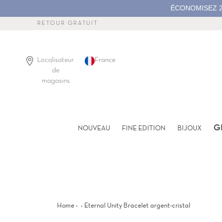
Passer
ÉCONOMISEZ 2
au
contenu
RETOUR GRATUIT
de
la
page
Localisateur
France
de
magasins
G
NOUVEAU
FINE EDITION
BIJOUX
·
·
Home
Eternal Unity Bracelet argent-cristal