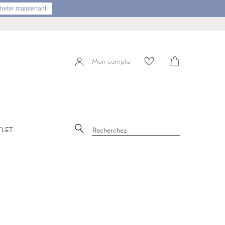
heter maintenant
Panier
Mon compte
Mon
compte
Recherche
TLET