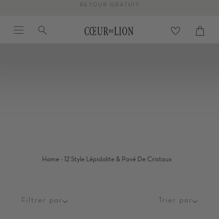
Passer
RETOUR GRATUIT
au
Menu
Recherche
contenu
Panier
Proc
de
la
page
·
Home
12 Style Lépidolite & Pavé De Cristaux
Filtrer par
Trier par
Trier
par