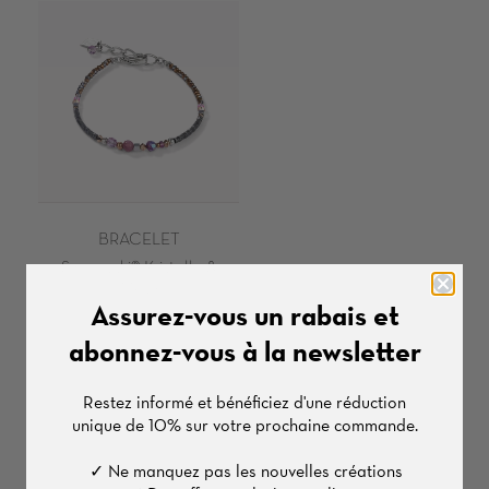
CATEGORIE
Réinitialiser le filtre
Appliquer un filtre
Bracelet
COULEUR
BRACELET
LONGUEUR
Swarovski® Kristalle &
Mesh
Assurez-vous un rabais et
16-36 CM
Épuisé
abonnez-vous à la newsletter
MATÉRIEL
Restez informé et bénéficiez d'une
réduction
unique de
10%
sur votre prochaine commande.
Acier Inoxydable Argent
✓ Ne manquez pas les nouvelles créations
Acier Inoxydable Or Rose