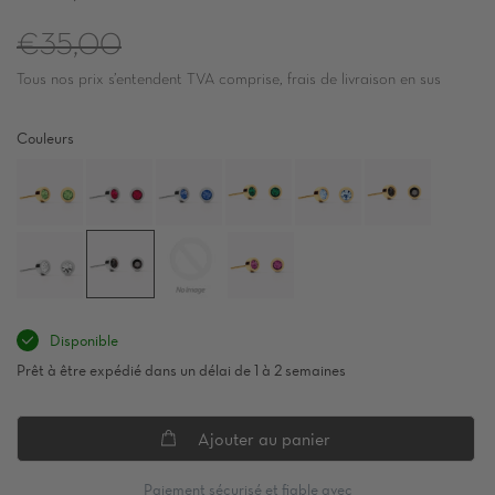
Prix
€35,00
Tous nos prix s’entendent TVA comprise, frais de livraison en sus
régulier
Couleurs
Disponible
Prêt à être expédié dans un délai de 1 à 2 semaines
Ajouter au panier
Paiement sécurisé et fiable avec