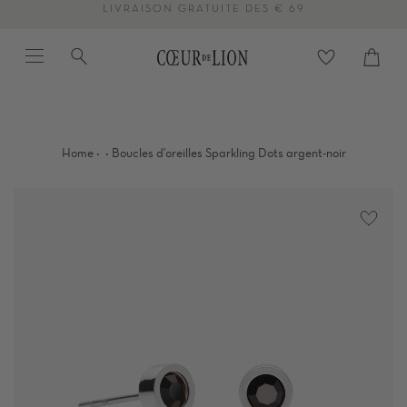
Passer
LIVRAISON GRATUITE DÈS € 69
au
Menu
Recherche
contenu
Panier
Proc
de
la
page
·
·
Home
Boucles d'oreilles Sparkling Dots argent-noir