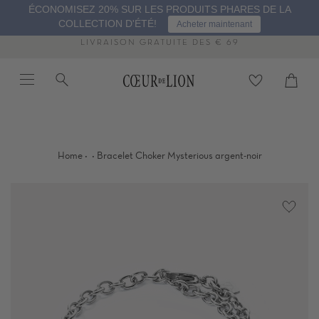
Passer
ÉCONOMISEZ 20% SUR LES PRODUITS PHARES DE LA
au
COLLECTION D'ÉTÉ!
Acheter maintenant
contenu
de
LIVRAISON GRATUITE DÈS € 69
la
Menu
Recherche
Panier
page
Proc
·
·
Home
Bracelet Choker Mysterious argent-noir