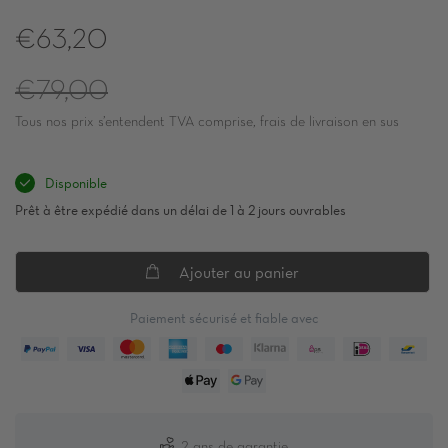
€63,20
Prix
€79,00
Tous nos prix s’entendent TVA comprise, frais de livraison en sus
régulier
Disponible
Prêt à être expédié dans un délai de 1 à 2 jours ouvrables
Ajouter au panier
Paiement sécurisé et fiable avec
2 ans de garantie