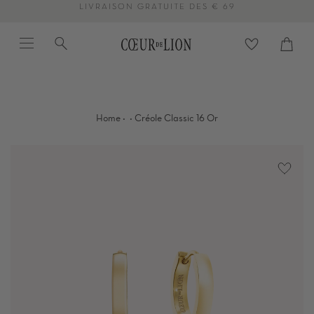
Passer
LIVRAISON GRATUITE DÈS € 69
au
Menu
Recherche
contenu
Panier
Proc
de
la
page
·
·
Home
Créole Classic 16 Or