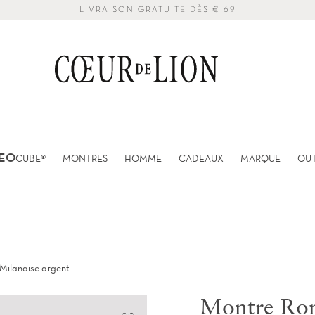
LIVRAISON GRATUITE DÈS € 69
EO
CUBE®
MONTRES
HOMME
CADEAUX
MARQUE
OU
Milanaise argent
Montre Ron