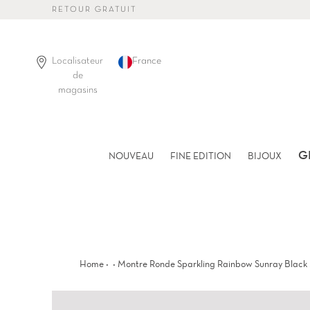
Passer
RETOUR GRATUIT
au
contenu
de
la
Localisateur
France
page
de
magasins
G
NOUVEAU
FINE EDITION
BIJOUX
·
·
Home
Montre Ronde Sparkling Rainbow Sunray Black 