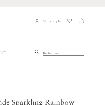
Panier
Mon compte
Mon
compte
Recherche
TLET
de Sparkling Rainbow