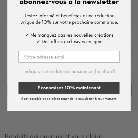
abonnez-vous à la newsletter
Restez informé et bénéficiez d'une
réduction
Autres produits de cette série
unique de
10%
sur votre prochaine commande.
✓ Ne manquez pas les nouvelles créations
✓ Des offres exclusives en ligne
Économisez 10% maintenant
Acheter l'ensemble (
4
pièces, 160 €)
Il est possible de se désabonner de la newsletter à tout moment.
Produits qui pourraient vous plaire