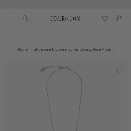
Passer
au
Menu
Recherche
contenu
Panier
Proc
de
la
page
·
·
Home
Birthstone Octobre Collier Quartz Rose Argent